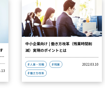
中小企業向け | 働き方改革（残業時間削
す
減）実現のポイントとは
～求
2022.03.10
人事・労務
残業
4.13
働き方改革