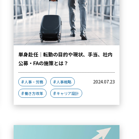
単身赴任｜転勤の目的や現状、手当、社内
公募・FAの施策とは？
2024.07.23
人事・労務
人事戦略
働き方改革
キャリア設計