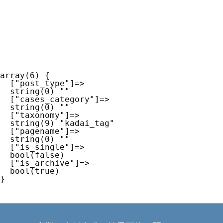
array(6) {

  ["post_type"]=>

  string(0) ""

  ["cases_category"]=>

  string(0) ""

  ["taxonomy"]=>

  string(9) "kadai_tag"

  ["pagename"]=>

  string(0) ""

  ["is_single"]=>

  bool(false)

  ["is_archive"]=>

  bool(true)
