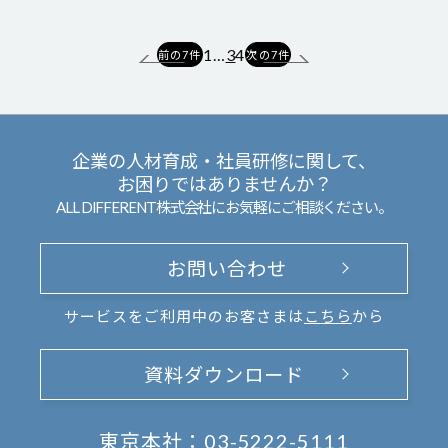
投
1
…
3
4
前の7件
次の7件
稿
の
ペ
企業の人材育成・社員研修に関して、
ー
お困りではありませんか？
ジ
ALL DIFFERENT株式会社にお気軽にご相談ください。
送
り
お問い合わせ
サービスをご利用中のお客さまは
こちら
から
資料ダウンロード
東京本社：
03-5222-5111