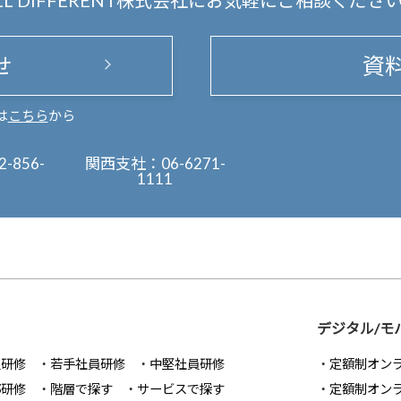
LL DIFFERENT株式会社にお気軽にご相談くださ
せ
資
は
こちら
から
2-856-
関西支社：
06-6271-
1111
デジタル/モ
員研修
若手社員研修
中堅社員研修
定額制オン
部研修
階層で探す
サービスで探す
定額制オン