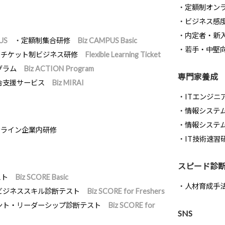
定額制オン
ビジネス感
内定者・新
US
定額制集合研修
Biz CAMPUS Basic
若手・中堅
チケット制ビジネス研修
Flexible Learning Ticket
グラム
Biz ACTION Program
専門家養成
合支援サービス
Biz MIRAI
ITエンジニ
情報システム開
情報システ
ンライン企業内研修
IT技術速習
スピード診
スト
Biz SCORE Basic
人材育成手
ビジネススキル診断テスト
Biz SCORE for Freshers
ント・リーダーシップ診断テスト
Biz SCORE for
SNS