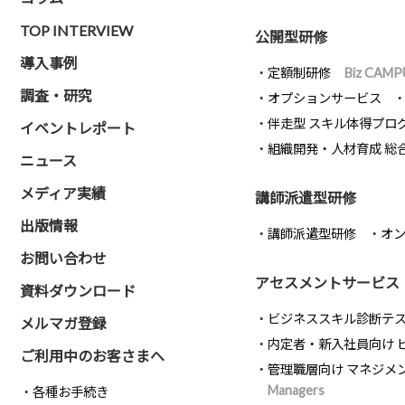
TOP INTERVIEW
公開型研修
導入事例
定額制研修
Biz CAMP
調査・研究
オプションサービス
伴走型 スキル体得プロ
イベントレポート
組織開発・人材育成 総
ニュース
メディア実績
講師派遣型研修
出版情報
講師派遣型研修
オ
お問い合わせ
アセスメントサービス
資料ダウンロード
ビジネススキル診断テ
メルマガ登録
内定者・新入社員向け 
ご利用中のお客さまへ
管理職層向け マネジメ
Managers
各種お手続き