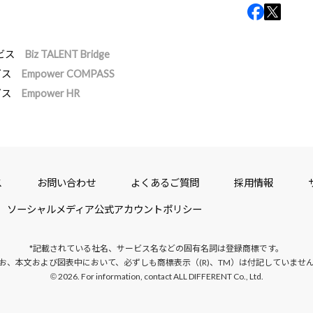
ビス
Biz TALENT Bridge
ビス
Empower COMPASS
ビス
Empower HR
ス
お問い合わせ
よくあるご質問
採用情報
ソーシャルメディア公式アカウントポリシー
*記載されている社名、サービス名などの固有名詞は
登録商標です。
お、本文および図表中において、
必ずしも商標表示（(R)、TM）は付記していませ
2026. For information, contact ALL DIFFERENT Co., Ltd.
©