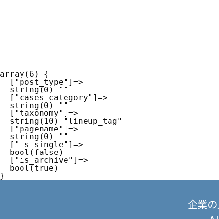
array(6) {

  ["post_type"]=>

  string(0) ""

  ["cases_category"]=>

  string(0) ""

  ["taxonomy"]=>

  string(10) "lineup_tag"

  ["pagename"]=>

  string(0) ""

  ["is_single"]=>

  bool(false)

  ["is_archive"]=>

  bool(true)

企業の