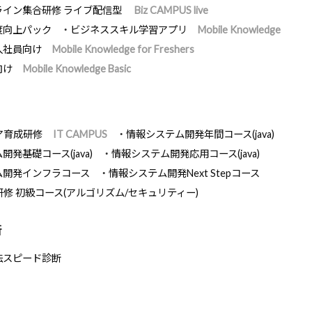
ライン集合研修 ライブ配信型
Biz CAMPUS live
度向上パック
ビジネススキル学習アプリ
Mobile Knowledge
入社員向け
Mobile Knowledge for Freshers
向け
Mobile Knowledge Basic
ア育成研修
IT CAMPUS
情報システム開発年間コース(java)
発基礎コース(java)
情報システム開発応用コース(java)
ム開発インフラコース
情報システム開発Next Stepコース
研修 初級コース(アルゴリズム/セキュリティー)
断
法スピード診断