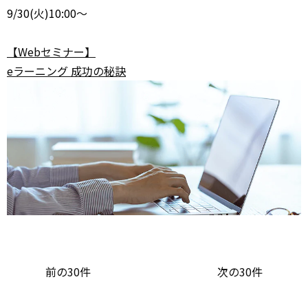
9/30
(火)10:00～
【Webセミナー】
eラーニング 成功の秘訣
前の30件
次の30件