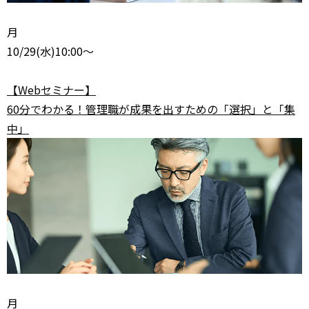
月
10/29
(水)10:00～
【Webセミナー】
60分でわかる！管理職が成果を出すための「選択」と「集
中」
月