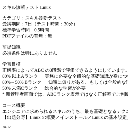
スキル診断テスト Linux
カテゴリ：スキル診断テスト
受講期間：7日（テスト時間：30分）
標準学習時間：0.5時間
PDFファイルの有無：無
前提知識
必須条件は特にありません
学習目標
正解率によってABC の3段階で評価できるようにしています
80% 以上Aランク･･･実務に必要な全般的な基礎知識が身に
80%～50% Bランク･･･知識に偏りがある、もしくは全般的
50% 未満Cランク･･･総合的な学習が必要
* 新管理者画面では、ABCランク表示ではなく正解率でご
コース概要
エンジニアに求められるスキルのうち、最も基礎となるテク
【出題分野】Linux の概要／インストール／Linux の基