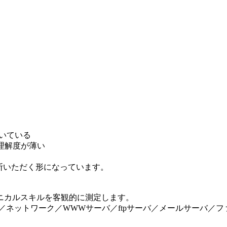
。
ついている
な理解度が薄い
判断いただく形になっています。
ニカルスキルを客観的に測定します。
本設定／ネットワーク／WWWサーバ／ftpサーバ／メールサーバ