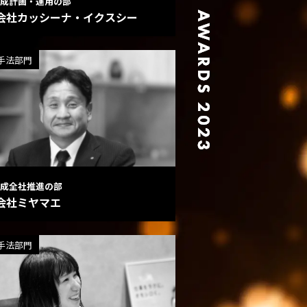
成計画・運用の部
会社カッシーナ・イクスシー
手法部門
成全社推進の部
会社ミヤマエ
手法部門