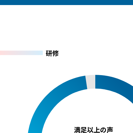
研修
満足以上
の声