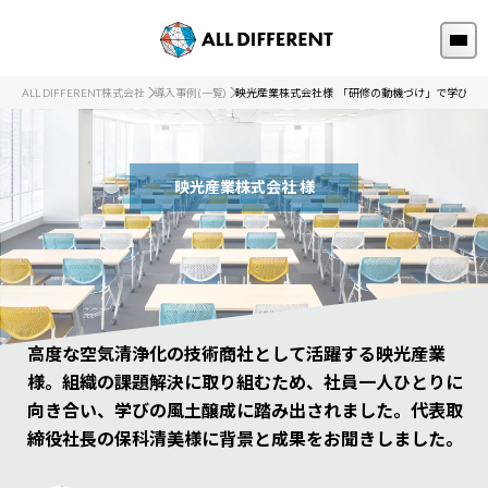
ALL DIFFERENT株式会社
導入事例(一覧)
映光産業株式会社様_「研修の動機づけ」で学び続
映光産業株式会社 様
高度な空気清浄化の技術商社として活躍する映光産業
様。組織の課題解決に取り組むため、社員一人ひとりに
向き合い、学びの風土醸成に踏み出されました。代表取
締役社長の保科清美様に背景と成果をお聞きしました。