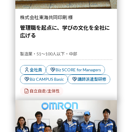
株式会社東海共同印刷 様
管理職を起点に、学びの文化を全社に
広げる
製造業・51～100人以下・中部
全社員
Biz SCORE for Managers
Biz CAMPUS Basic
講師派遣型研修
自立自走/主体性