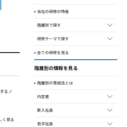
次期リーダー育成
自立・自走／主体性向上
当社の研修の特長
視野・視座の獲得
階層別で探す
教育体系の構築
キャリアプラン構築
新入社員向け研修
研修テーマで探す
若手社員向け研修
ビジネススキル
全ての研修を見る
中堅社員向け研修
コミュニケーションスキル
管理職向け研修
マネジメント
階層別の情報を見る
経営幹部向け研修
ビジネス知識
階層別の育成法とは
職種別研修
するノ
業界別研修
内定者
育成方法のポイントを見る
新入社員
関連コラムを読む
しく見る
育成方法のポイントを見る
若手社員
サービスを探す