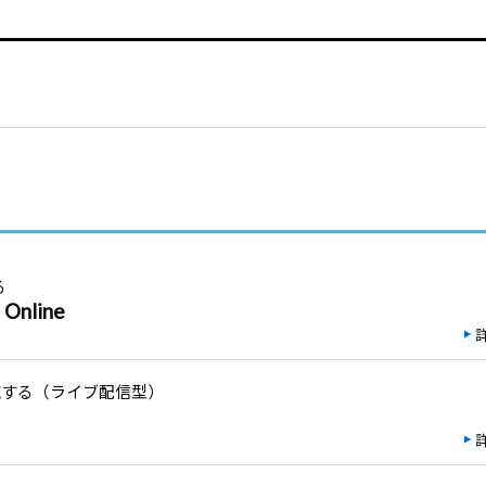
る
nline
施する（ライブ配信型）