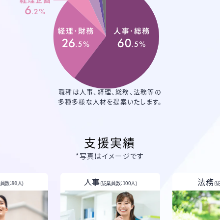
職種は人事、経理、総務、法務等の
多種多様な人材を提案いたします。
支援実績
*写真はイメージです
人事
法務
員数：80人)
(従業員数：100人)
(