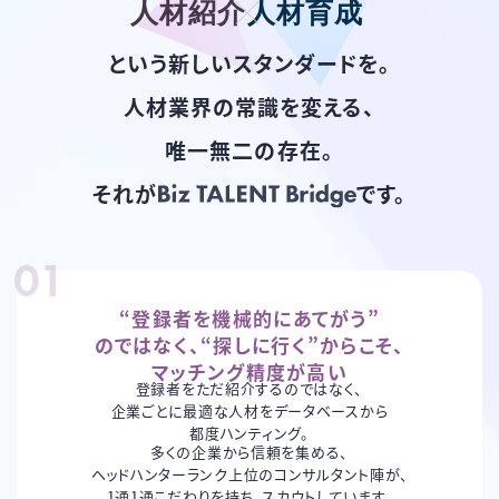
人材紹介
人材育成
という新しいスタンダードを。
人材業界の常識を変える、
唯一無二の存在。
それが
です。
“登録者を機械的にあてがう”
のではなく、
“探しに行く”からこそ、
マッチング精度が高い
登録者をただ紹介するのではなく、
企業ごとに最適な
人材をデータベースから
都度ハンティング。
多くの企業から信頼を集める、
ヘッドハンターランク
上位のコンサルタント陣が、
1通1通こだわりを持ち、
スカウトしています。