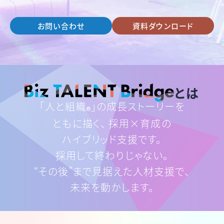
お問い合わせ
資料ダウンロード
とは
「人と組織
」の成長ストーリーを
®
ともに描く、
採用×育成の
ハイブリッド支援です。
採用して終わりじゃない。
“その後”まで見据えた人材支援で、
未来を動かします。