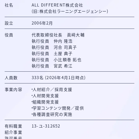
社名
ALL DIFFERENT株式会社
(旧:株式会社ラーニングエージェンシー)
設立
2006年2月
役員
代表取締役社長 眞﨑大輔
執行役員 仲内 隆浩
執行役員 河合 司真子
執行役員 土屋 典子
執行役員 小比類巻 拓也
執行役員 宮武 希江
人員数
333名
(2026年4月1日時点)
事業内容
人材紹介／採用支援
人材開発支援
組織開発支援
学習コンテンツ開発／提供
各種調査研究の実施
有料職業
13-ユ-312652
紹介事業
許可番号