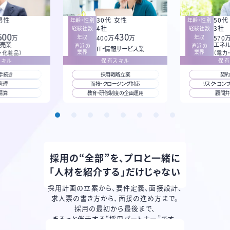
男性
30代 女性
50代
年齢・性別
年齢・性別
4社
3社
経験社数
経験社数
500
430
年収
年収
万
400万
万
570
卸売業
エネル
直近の
直近の
IT・情報サービス業
業界
業界
・化粧品）
（電力
スキル
保有スキル
保有
手続き
採用戦略立案
契約
管理
面接・クロージング対応
リスク・コン
精算
教育・研修制度の企画運用
顧問弁
採用の“全部”を、プロと一緒に
「人材を紹介する」だけじゃない
採用計画の立案から、要件定義、面接設計、
求人票の書き方から、面接の進め方まで。
採用の最初から最後まで、
まるっと伴走する“採用パートナー”です。