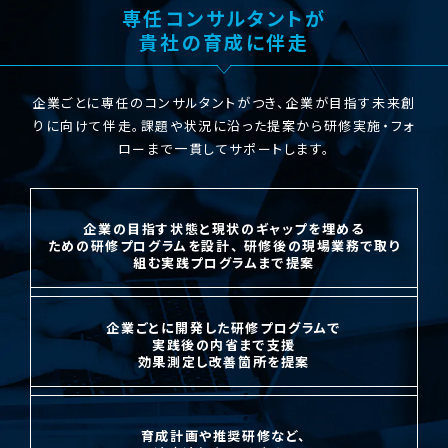
専任コンサルタントが
貴社の育成に伴走
企業ごとに専任のコンサルタントがつき、企業が目指す未来創
りに向けて伴走。
課題や状況に沿った提案から研修実施・フォ
ローまで一貫してサポートします。
企業の目指す状態と現状のギャップを埋める
ための
研修プログラムを設計、
研修後の現場業務で
取り
組む実践プログラム
まで提案
企業ごとに開発した研修
プログラムで
実践後の
内省まで支援
効果測定し
改善箇所を提案
育成計画や推奨研修など、