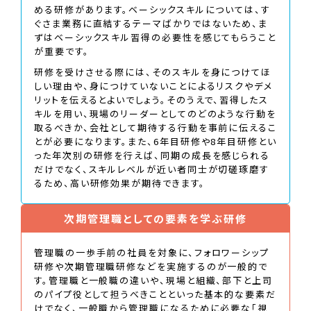
める研修があります。ベーシックスキルについては、す
ぐさま業務に直結するテーマばかりではないため、ま
ずはベーシックスキル習得の必要性を感じてもらうこと
が重要です。
研修を受けさせる際には、そのスキルを身につけてほ
しい理由や、身につけていないことによるリスクやデメ
リットを伝えるとよいでしょう。そのうえで、習得したス
キルを用い、現場のリーダーとしてのどのような行動を
取るべきか、会社として期待する行動を事前に伝えるこ
とが必要になります。また、6年目研修や8年目研修とい
った年次別の研修を行えば、同期の成長を感じられる
だけでなく、スキルレベルが近い者同士が切磋琢磨す
るため、高い研修効果が期待できます。
次期管理職としての要素を学ぶ研修
管理職の一歩手前の社員を対象に、フォロワーシップ
研修や次期管理職研修などを実施するのが一般的で
す。管理職と一般職の違いや、現場と組織、部下と上司
のパイプ役として担うべきことといった基本的な要素だ
けでなく、一般職から管理職になるために必要な「視