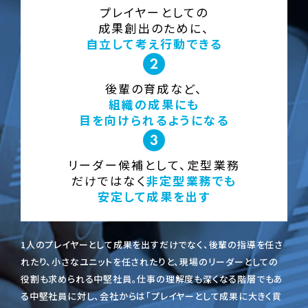
プレイヤーとしての
成果創出のために、
自立して考え行動できる
後輩の育成など、
組織の成果にも
目を向けられるようになる
リーダー候補として、
定型業務
だけではなく
非定型業務でも
安定して成果を出す
1人のプレイヤーとして成果を出すだけでなく、後輩の指導を任さ
れたり、小さなユニットを任されたりと、現場のリーダーとしての
役割も求められる中堅社員。仕事の理解度も深くなる階層でもあ
る中堅社員に対し、会社からは「プレイヤーとして成果に大きく貢