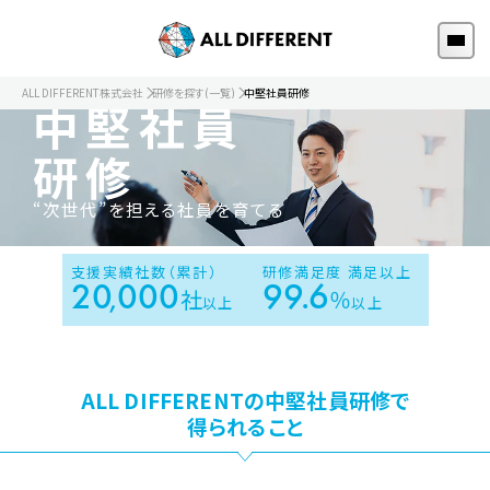
ALL DIFFERENT株式会社
研修を探す(一覧)
中堅社員研修
中堅社員
研修
“次世代”を担える社員を育てる
支援実績社数（累計）
研修満足度 満足以上
20
000
99
.
6
,
社
％
以上
以上
ALL DIFFERENTの中堅社員研修で
得られること