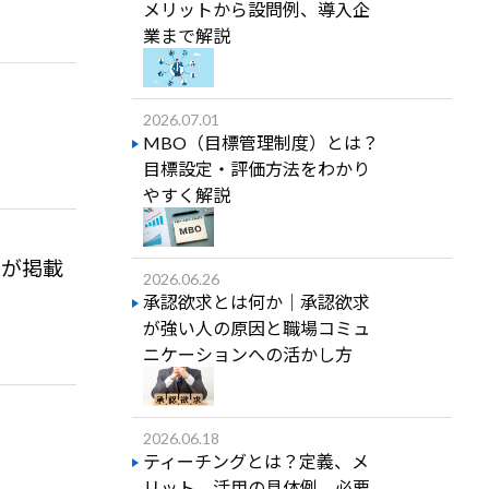
メリットから設問例、導入企
業まで解説
2026.07.01
MBO（目標管理制度）とは？
目標設定・評価方法をわかり
やすく解説
スが掲載
2026.06.26
承認欲求とは何か｜承認欲求
が強い人の原因と職場コミュ
ニケーションへの活かし方
2026.06.18
ティーチングとは？定義、メ
リット、活用の具体例、必要