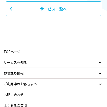
Biz CAMPUS Online、Biz CAMPUS Liveと併用してご
サービス一覧へ
契約いただく場合、Biz CAMPUS OnlineまたはBiz
CAMPUS Liveをご利用される拠点の人数はBiz
CAMPUS Basic利用人数から控除することができます。
研修の予約は、利用企業1社につき同一日程の同一研修
における利用者数の上限が5名となります。
一時利用サービスとしてBiz CAMPUS Basicを利用する
TOPページ
場合、サービス内容は、お申し込みされた研修受講の
みとなります。
サービスを知る
同業の方のお申し込みは、ご遠慮いただいておりま
す。
お役立ち情報
推奨環境は
こちら
より、事前にご確認ください。
ご利用中のお客さまへ
お問い合わせ
ALL DIFFERENT サービス利用規約
よくあるご質問