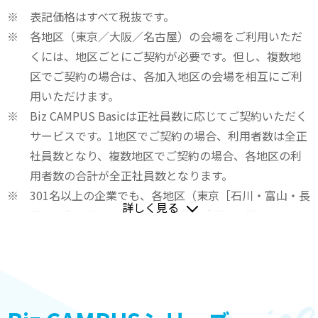
表記価格はすべて税抜です。
各地区（東京／大阪／名古屋）の会場をご利用いただ
くには、地区ごとにご契約が必要です。但し、複数地
区でご契約の場合は、各加入地区の会場を相互にご利
用いただけます。
Biz CAMPUS Basicは正社員数に応じてご契約いただく
サービスです。1地区でご契約の場合、利用者数は全正
社員数となり、複数地区でご契約の場合、各地区の利
用者数の合計が全正社員数となります。
301名以上の企業でも、各地区（東京［石川・富山・長
詳しく見る
野・山梨・神奈川より東］、大阪［福井・滋賀・奈
良・和歌山より西］、名古屋［三重・岐阜・愛知・静
岡］）それぞれ300名以下であればご契約いただけま
す。
Biz CAMPUS Basic、Biz CAMPUS Online、Biz
CAMPUS Live（以下「メインサービス」と言います）