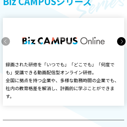
Biz CAMPUSシリーズ
を契約するときは、以下の契約ルールに準ずるものと
します。
メインサービスの中から、任意のサービスを選択し
て契約できます。
初期費用は全正社員数に応じて、利用料金は利用者
数に応じて選択してください。
全正社員をいずれかのメインサービスの利用人数に
含めてください。
録画された研修を「いつでも」「どこでも」「何度で
ご契約は地区単位です。加入地区の正社員数を利用
も」受講できる動画配信型オンライン研修。
者数とする必要があります。
全国に拠点を持つ企業や、多様な勤務時間の企業でも、
Biz CAMPUS Basic、Biz CAMPUS Online、Biz
社内の教育格差を解消し、計画的に学ぶことができま
CAMPUS Liveのうち全社員が2つ以上のサービスをご利
す。
用する場合、2つ目以降のサービスは割引価格が適用さ
れます。割引額に関しては次の通りです
1-99名：月額より5,000円割引 100-199名：10,000円
割引 200-300名：15,000円割引