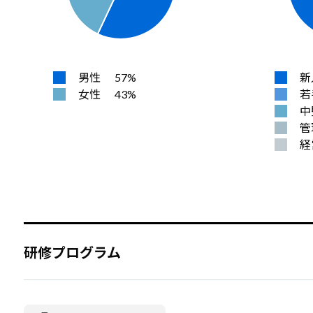
男性
57%
新
女性
43%
若
中
管
経
研修プログラム