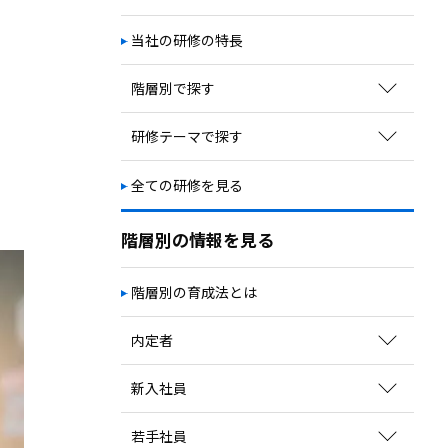
次期リーダー育成
自立・自走／主体性向上
当社の研修の特長
視野・視座の獲得
階層別で探す
教育体系の構築
キャリアプラン構築
新入社員向け研修
研修テーマで探す
若手社員向け研修
ビジネススキル
全ての研修を見る
中堅社員向け研修
コミュニケーションスキル
管理職向け研修
マネジメント
階層別の情報を見る
経営幹部向け研修
ビジネス知識
階層別の育成法とは
職種別研修
業界別研修
内定者
育成方法のポイントを見る
新入社員
関連コラムを読む
育成方法のポイントを見る
若手社員
サービスを探す