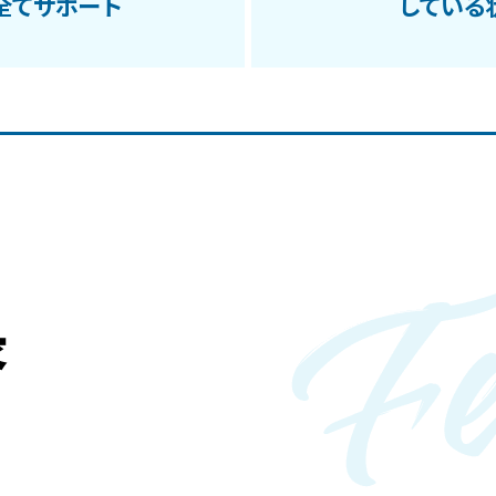
全てサポート
している
長