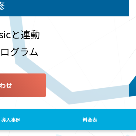
修
asicと連動
ログラム
わせ
導入事例
料金表