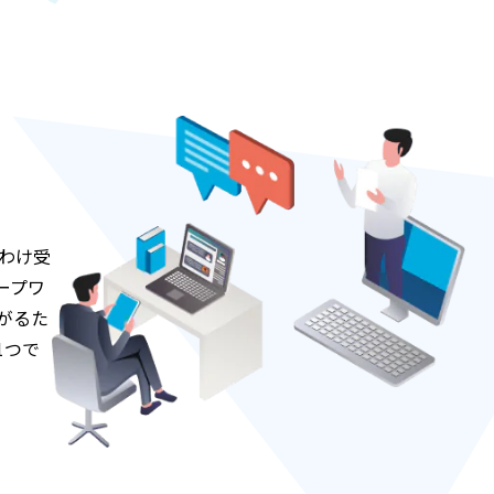
わけ受
ープワ
がるた
1つで