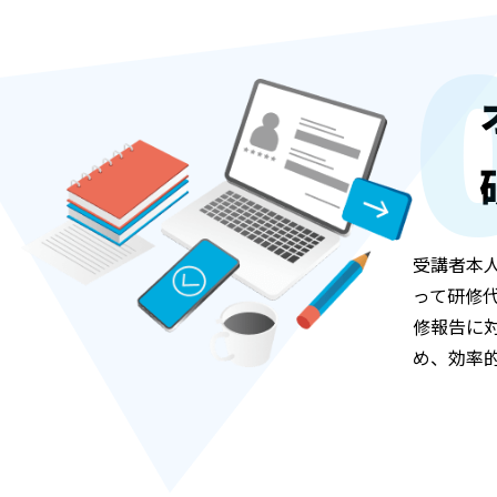
受講者本
って研修
修報告に
め、効率