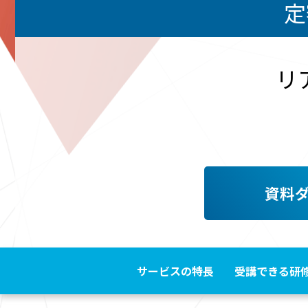
定
リ
資料
サービスの特長
受講できる研