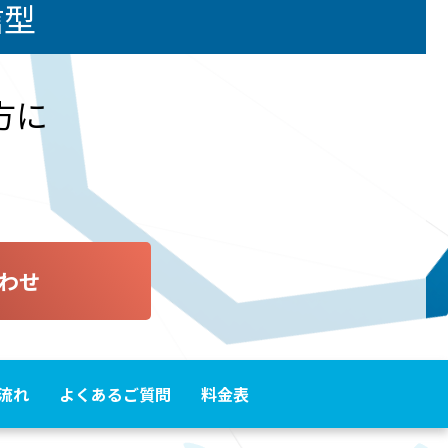
信型
方に
わせ
流れ
よくあるご質問
料金表