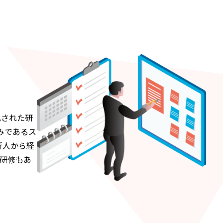
化された研
みであるス
新人から経
研修もあ