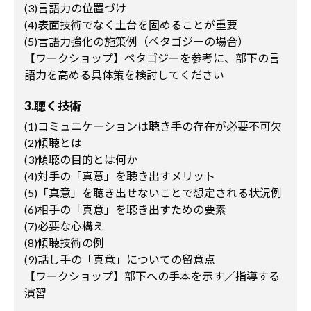
(3)言語力の位置づけ
(4)表面技術でなく土台を固めることが重要
(5)言語力強化の施策例（ペタゴジーの場合）
【ワークショップ】ペタゴジーを参考に、部下の言
語力を高める具体策を検討してください
3.聴く技術
(1)コミュニケーションは聴き手の存在が必要不可欠
(2)傾聴とは
(3)傾聴の目的とは何か
(4)対手の「真意」を聴き出すメリット
(5)「真意」を聴き出せないことで想定される状況例
(6)相手の「真意」を聴き出すための要素
(7)必要な心構え
(8)傾聴技術の例
(9)話し手の「真意」についての留意点
【ワークショップ】部下への手本を示す／指導する
演習