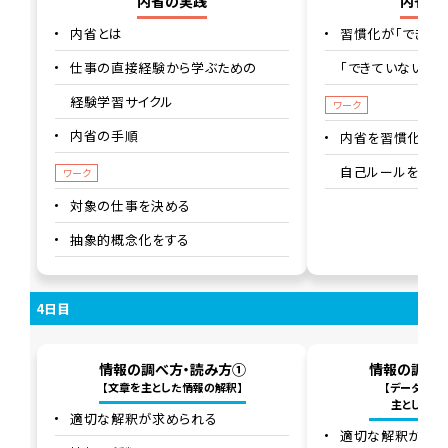
内省の実践
内省の
内省とは
習慣化が「できて
仕事の直接経験から学ぶための
「できていない状
経験学習サイクル
ワーク
内省の手順
内省を習慣化する
自己ルールを作成
ワーク
対象の仕事を決める
抽象的概念化をする
4日目
情報の調べ方・読み方①
情報の調べ
【文章を主とした情報の解釈】
【データ(数字
主とした情
適切な解釈が求められる
適切な解釈が求め