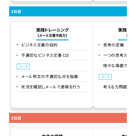
2日目
実践トレーニング
実践トレ
【メール文書作成力】
【考え
ビジネス文書の目的
思考の定義
不適切なビジネス文書とは
一つの思考スキル
様々な場面で影響
ワーク
メール例文の不適切な点を指摘
ワーク
状況を確認しメールで連絡を行う
考える力問題
3日目