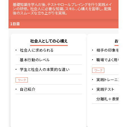
基礎知識を学んだ後、テストやロールプレイングを行う実践メイ
ンの研修。
社会人に必要な知識、スキル、心構えを習得し、配属
後のスムーズな立ち上がりを実現。
1日目
社会人としての心構え
お辞儀
社会人に求められる
相手の印象を決め
基本行動のレベル
職場でよく用いら
学生と社会人の本質的な違い
ワーク
実践トレーニング
ワーク
自己紹介
実践テスト
分離礼＋表情・声