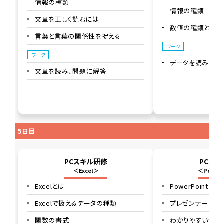
情報の種類
情報の種類
文章を正しく読むには
数値の種類と特徴
言葉と言葉の関係性を捉える
ワーク
ワーク
データを読み、問
文章を読み、問題に解答
5日目
PCスキル研修
PCス
＜Excel＞
＜Power
Excelとは
PowerPointとは
Excelで扱えるデータの種類
プレゼンテーショ
関数の書式
わかりやすい資料