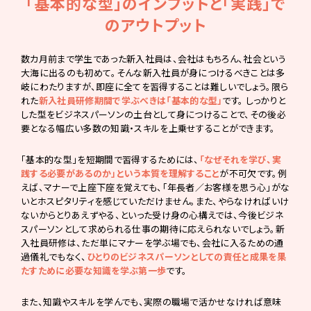
「基本的な型」のインプットと「実践」で
のアウトプット
数カ月前まで学生であった新入社員は、会社はもちろん、社会という
大海に出るのも初めて。そんな新入社員が身につけるべきことは多
岐にわたりますが、即座に全てを習得することは難しいでしょう。限ら
れた
新入社員研修期間で学ぶべきは「基本的な型」
です。 しっかりと
した型をビジネスパーソンの土台として身につけることで、その後必
要となる幅広い多数の知識・スキルを上乗せすることができます。
「基本的な型」を短期間で習得するためには、
「なぜそれを学び、実
践する必要があるのか」という本質を理解すること
が不可欠です。例
えば、マナーで上座下座を覚えても、「年長者／お客様を思う心」がな
いとホスピタリティを感じていただけません。また、やらなければいけ
ないからとりあえずやる、といった受け身の心構えでは、今後ビジネ
スパーソンとして求められる仕事の期待に応えられないでしょう。新
入社員研修は、ただ単にマナーを学ぶ場でも、会社に入るための通
過儀礼でもなく、
ひとりのビジネスパーソンとしての責任と成果を果
たすために必要な知識を学ぶ第一歩
です。
また、知識やスキルを学んでも、実際の職場で活かせなければ意味