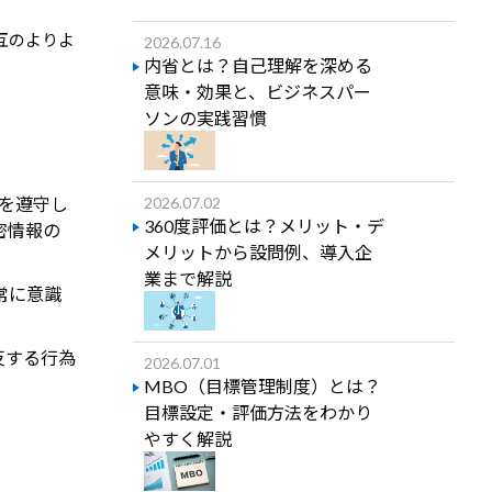
相互のよりよ
2026.07.16
内省とは？自己理解を深める
意味・効果と、ビジネスパー
ソンの実践習慣
定を遵守し
2026.07.02
360度評価とは？メリット・デ
密情報の
メリットから設問例、導入企
業まで解説
常に意識
反する行為
2026.07.01
MBO（目標管理制度）とは？
目標設定・評価方法をわかり
やすく解説