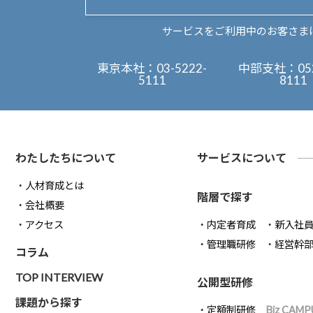
サービスをご利用中のお客さま
東京本社：
03-5222-
中部支社：
05
5111
8111
わたしたちについて
サービスについて
人材育成とは
階層で探す
会社概要
アクセス
内定者育成
新入社
管理職研修
経営幹
コラム
TOP INTERVIEW
公開型研修
課題から探す
定額制研修
Biz CAMP