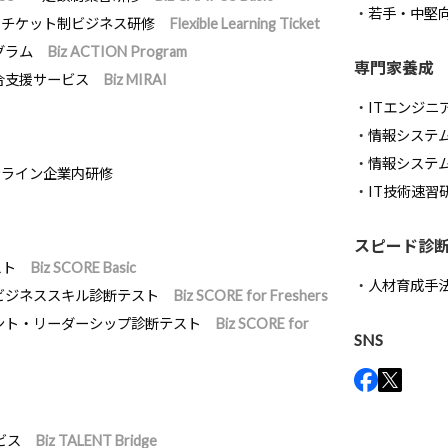
若手・中堅
チケット制ビジネス研修
Flexible Learning Ticket
グラム
Biz ACTION Program
専門家養成
合支援サービス
Biz MIRAI
ITエンジニ
情報システム開
情報システ
ンライン企業内研修
IT技術速習
スピード診
スト
Biz SCORE Basic
人材育成手
ビジネススキル診断テスト
Biz SCORE for Freshers
ント・リーダーシップ診断テスト
Biz SCORE for
SNS
ビス
Biz TALENT Bridge