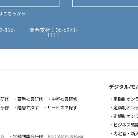
は
こちら
から
2-856-
関西支社：
06-6271-
1111
デジタル/モ
員研修
若手社員研修
中堅社員研修
定額制オン
部研修
階層で探す
サービスで探す
定額制オン
定額制オン
ビジネス感
内定者・新
US
定額制集合研修
Biz CAMPUS Basic