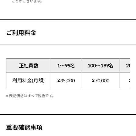
ことがございます。
ご利用料金
正社員数
1～99名
100～199名
200
利用料金(月額)
¥35,000
¥70,000
¥1
※ 表記価格はすべて税抜です。
重要確認事項