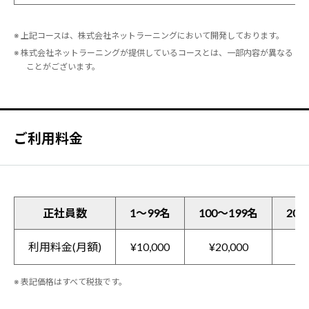
※ 上記コースは、株式会社ネットラーニングにおいて開発しております。
※ 株式会社ネットラーニングが提供しているコースとは、一部内容が異なる
ことがございます。
ご利用料金
正社員数
1～99名
100～199名
200
利用料金(月額)
¥10,000
¥20,000
¥3
※ 表記価格はすべて税抜です。