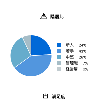
階層比
新人
24%
若手
41%
中堅
28%
管理職
7%
経営層
0%
満足度