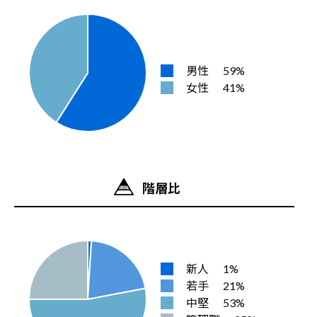
男性
59%
女性
41%
階層比
新人
1%
若手
21%
中堅
53%