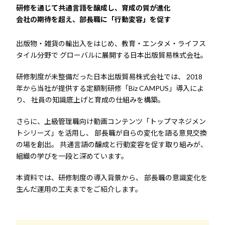
研修を通じて共通言語を醸成し、育成の質が進化
会社の期待を超え、部長職に「行動変容」を促す
出版物・雑貨の輸出入をはじめ、教育・エンタメ・ライフス
タイル分野で
グローバルに展開する日本出版貿易株式会社。
研修制度が未整備だった日本出版貿易株式会社では、
2018
年から当社が提供する定額制研修「Biz CAMPUS」導入によ
り、
社員の知識底上げと育成の仕組みを構築。
さらに、上級管理職向け動画コンテンツ「トップマネジメン
トシリーズ」を活用し、
部長職が自らの変化を語る意見交換
の場を創出。
共通言語の醸成と行動変容を促す取り組みが、
組織の学びを一段と深めています。
本資料では、研修制度の導入背景から、
部長職の意識変化を
生んだ運用の工夫までをご紹介します。