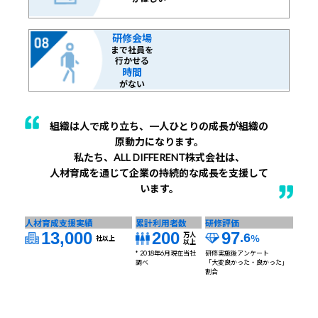
研修会場
まで社員を
行かせる
時間
がない
組織は人で成り立ち、一人ひとりの成長が組織の
原動力になります。
私たち、ALL DIFFERENT株式会社は、
人材育成を通じて企業の持続的な成長を支援して
います。
人材育成支援実績
累計利用者数
研修評価
13,000
200
97
万人
.6
％
社以上
以上
* 2018年6月現在当社
研修実施後アンケート
調べ
「大変良かった・良かった」
割合