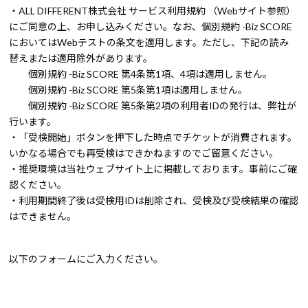
・ALL DIFFERENT株式会社 サービス利用規約 （Webサイト参照）
にご同意の上、お申し込みください。なお、個別規約 -Biz SCORE
においてはWebテストの条文を適用します。ただし、下記の読み
替えまたは適用除外があります。
個別規約 -Biz SCORE 第4条第1項、4項は適用しません。
個別規約 -Biz SCORE 第5条第1項は適用しません。
個別規約 -Biz SCORE 第5条第2項の利用者IDの発行は、弊社が
行います。
・「受検開始」ボタンを押下した時点でチケットが消費されます。
いかなる場合でも再受検はできかねますのでご留意ください。
・推奨環境は当社ウェブサイト上に掲載しております。事前にご確
認ください。
・利用期間終了後は受検用IDは削除され、受検及び受検結果の確認
はできません。
以下のフォームにご入力ください。