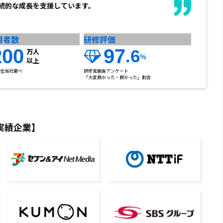
続的な成長を支援しています。
用者数
研修評価
200
97
.6
万人
％
以上
月現在当社調べ
研修実施後アンケート
「大変良かった・良かった」割合
実績企業】