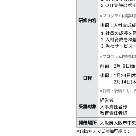
OJT実施のポ
※プログラム内容は
研修内容
後編：人材育成成
社員の成長を
人材育成を機
当社サービス
※プログラム内容は
前編：
2月 8日(金
後編：
1月24日(木
日程
2月14日(木
※前編・後編とも、
経営者
受講対象
人事責任者様
教育責任者様
開催場所
大阪府大阪市中央区
※1社1名までご参加可能です