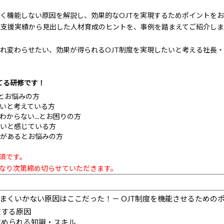
まく機能しない原因を解説し、効果的なOJTを実現するためポイントを
以上の支援実績から見出した人材育成のヒントを、事例を踏まえてご紹介し
まれ変わらせたい、効果が得られるOJT制度を実現したいと考える社長
立てる研修です！
.とお悩みの方
たいと考えている方
わからない...とお困りの方
いと感じている方
キがあるとお悩みの方
必須です。
になり次第締め切らせていただきます。
うまくいかない原因はここだった！－ OJT制度を機能させるための
敗する原因
求められる知識・スキル