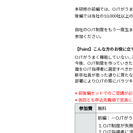
本研修の前編では、OJTがう
後編では当社の10,000社
自社のOJT制度をもう一度生
参加ください。
【Point】こんな方のお役に
OJTがうまく機能していない..
今後、OJT制度を作っていき
誰をOJT指導者に選定すべきか
新卒社員が思った通りに育たな
部署によりOJTの質にバラツ
※ 前後編セットでのご受講が
※ 各回とも申込先着順で定員
参加費
無料
前編：－OJTが
OJT制度が失
OJT指導者に