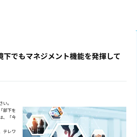
境下でもマネジメント機能を発揮して
さい。
「部下を
は、「今
、テレワ