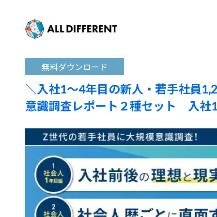
無料ダウンロード
＼入社1～4年目の新人・若手社員1,
意識調査レポート２種セット 入社1