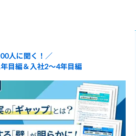
200人に聞く！／
年目編＆入社2～4年目編