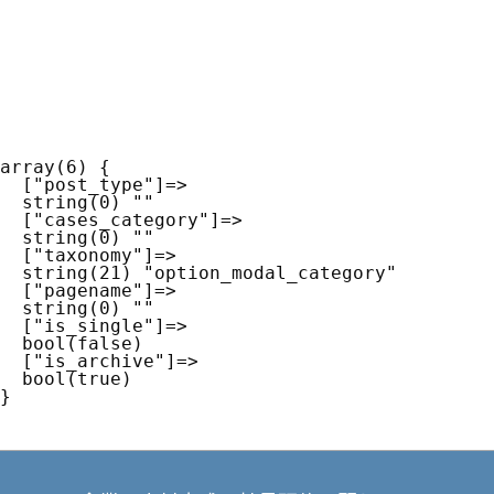
array(6) {

  ["post_type"]=>

  string(0) ""

  ["cases_category"]=>

  string(0) ""

  ["taxonomy"]=>

  string(21) "option_modal_category"

  ["pagename"]=>

  string(0) ""

  ["is_single"]=>

  bool(false)

  ["is_archive"]=>

  bool(true)
