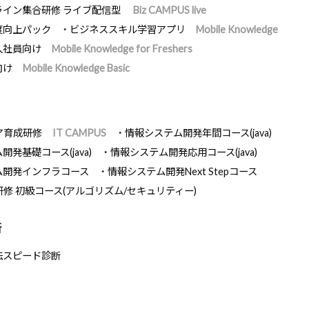
ライン集合研修 ライブ配信型
Biz CAMPUS live
度向上パック
ビジネススキル学習アプリ
Mobile Knowledge
入社員向け
Mobile Knowledge for Freshers
向け
Mobile Knowledge Basic
ア育成研修
IT CAMPUS
情報システム開発年間コース(java)
発基礎コース(java)
情報システム開発応用コース(java)
ム開発インフラコース
情報システム開発Next Stepコース
研修 初級コース(アルゴリズム/セキュリティー)
断
法スピード診断