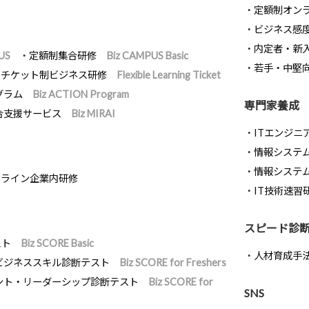
定額制オン
ビジネス感
内定者・新
US
定額制集合研修
Biz CAMPUS Basic
若手・中堅
チケット制ビジネス研修
Flexible Learning Ticket
グラム
Biz ACTION Program
専門家養成
合支援サービス
Biz MIRAI
ITエンジニ
情報システム開
情報システ
ンライン企業内研修
IT技術速習
スピード診
スト
Biz SCORE Basic
人材育成手
ビジネススキル診断テスト
Biz SCORE for Freshers
ント・リーダーシップ診断テスト
Biz SCORE for
SNS