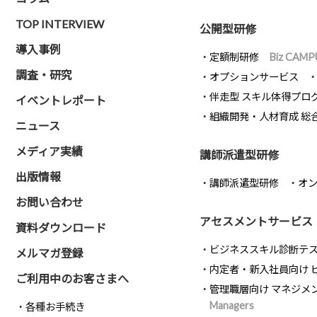
TOP INTERVIEW
公開型研修
導入事例
定額制研修
Biz CAMP
調査・研究
オプションサービス
伴走型 スキル体得プロ
イベントレポート
組織開発・人材育成 総
ニュース
メディア実績
講師派遣型研修
出版情報
講師派遣型研修
オ
お問い合わせ
アセスメントサービス
資料ダウンロード
ビジネススキル診断テ
メルマガ登録
内定者・新入社員向け 
ご利用中のお客さまへ
管理職層向け マネジメ
Managers
各種お手続き