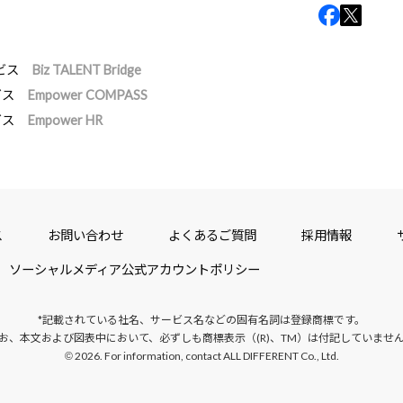
ビス
Biz TALENT Bridge
ビス
Empower COMPASS
ビス
Empower HR
ス
お問い合わせ
よくあるご質問
採用情報
ソーシャルメディア公式アカウントポリシー
*記載されている社名、サービス名などの固有名詞は
登録商標です。
お、本文および図表中において、
必ずしも商標表示（(R)、TM）は付記していませ
2026. For information, contact ALL DIFFERENT Co., Ltd.
©