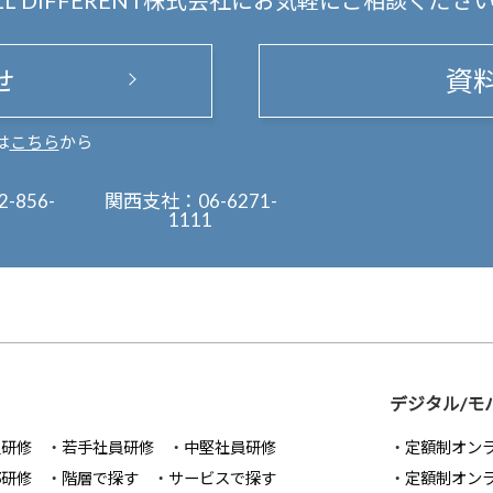
LL DIFFERENT株式会社にお気軽にご相談くださ
せ
資
は
こちら
から
2-856-
関西支社：
06-6271-
1111
デジタル/モ
員研修
若手社員研修
中堅社員研修
定額制オン
部研修
階層で探す
サービスで探す
定額制オン