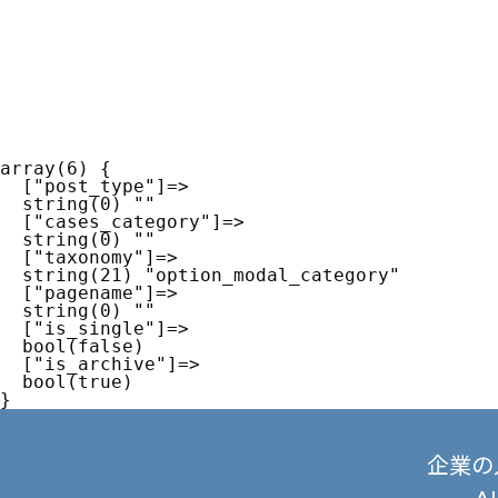
array(6) {

  ["post_type"]=>

  string(0) ""

  ["cases_category"]=>

  string(0) ""

  ["taxonomy"]=>

  string(21) "option_modal_category"

  ["pagename"]=>

  string(0) ""

  ["is_single"]=>

  bool(false)

  ["is_archive"]=>

  bool(true)

企業の