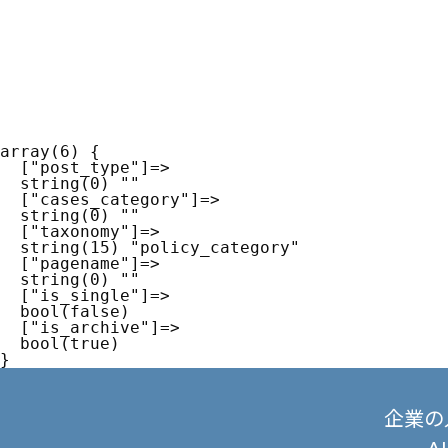
array(6) {

  ["post_type"]=>

  string(0) ""

  ["cases_category"]=>

  string(0) ""

  ["taxonomy"]=>

  string(15) "policy_category"

  ["pagename"]=>

  string(0) ""

  ["is_single"]=>

  bool(false)

  ["is_archive"]=>

  bool(true)

企業の