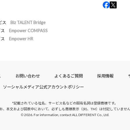
ビス
Biz TALENT Bridge
ビス
Empower COMPASS
ビス
Empower HR
ス
お問い合わせ
よくあるご質問
採用情報
ソーシャルメディア公式アカウントポリシー
*記載されている社名、サービス名などの固有名詞は
登録商標です。
お、本文および図表中において、
必ずしも商標表示（(R)、TM）は付記していませ
2026. For information, contact ALL DIFFERENT Co., Ltd.
©