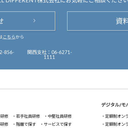
LL DIFFERENT株式会社にお気軽にご相談くださ
せ
資
は
こちら
から
2-856-
関西支社：
06-6271-
1111
デジタル/モ
員研修
若手社員研修
中堅社員研修
定額制オン
部研修
階層で探す
サービスで探す
定額制オン