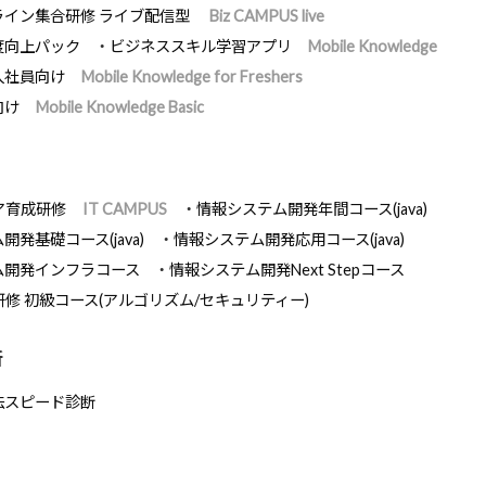
ライン集合研修 ライブ配信型
Biz CAMPUS live
度向上パック
ビジネススキル学習アプリ
Mobile Knowledge
入社員向け
Mobile Knowledge for Freshers
向け
Mobile Knowledge Basic
ア育成研修
IT CAMPUS
情報システム開発年間コース(java)
発基礎コース(java)
情報システム開発応用コース(java)
ム開発インフラコース
情報システム開発Next Stepコース
研修 初級コース(アルゴリズム/セキュリティー)
断
法スピード診断