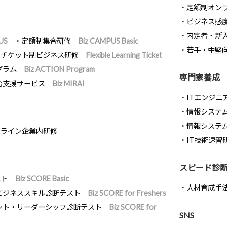
定額制オン
ビジネス感
内定者・新
US
定額制集合研修
Biz CAMPUS Basic
若手・中堅
チケット制ビジネス研修
Flexible Learning Ticket
グラム
Biz ACTION Program
専門家養成
合支援サービス
Biz MIRAI
ITエンジニ
情報システム開
情報システ
ンライン企業内研修
IT技術速習
スピード診
スト
Biz SCORE Basic
人材育成手
ビジネススキル診断テスト
Biz SCORE for Freshers
ント・リーダーシップ診断テスト
Biz SCORE for
SNS