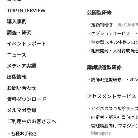
TOP INTERVIEW
公開型研修
導入事例
定額制研修
Biz CAMP
調査・研究
オプションサービス
伴走型 スキル体得プロ
イベントレポート
組織開発・人材育成 総
ニュース
メディア実績
講師派遣型研修
出版情報
講師派遣型研修
オ
お問い合わせ
アセスメントサービス
資料ダウンロード
ビジネススキル診断テ
メルマガ登録
内定者・新入社員向け 
ご利用中のお客さまへ
管理職層向け マネジメ
Managers
各種お手続き