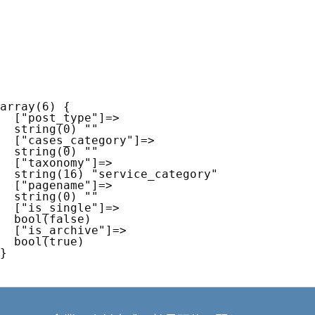
array(6) {

  ["post_type"]=>

  string(0) ""

  ["cases_category"]=>

  string(0) ""

  ["taxonomy"]=>

  string(16) "service_category"

  ["pagename"]=>

  string(0) ""

  ["is_single"]=>

  bool(false)

  ["is_archive"]=>

  bool(true)
