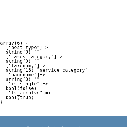
array(6) {

  ["post_type"]=>

  string(0) ""

  ["cases_category"]=>

  string(0) ""

  ["taxonomy"]=>

  string(16) "service_category"

  ["pagename"]=>

  string(0) ""

  ["is_single"]=>

  bool(false)

  ["is_archive"]=>

  bool(true)
