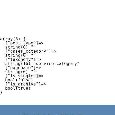
array(6) {

  ["post_type"]=>

  string(0) ""

  ["cases_category"]=>

  string(0) ""

  ["taxonomy"]=>

  string(16) "service_category"

  ["pagename"]=>

  string(0) ""

  ["is_single"]=>

  bool(false)

  ["is_archive"]=>

  bool(true)
