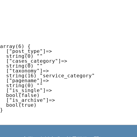
array(6) {

  ["post_type"]=>

  string(0) ""

  ["cases_category"]=>

  string(0) ""

  ["taxonomy"]=>

  string(16) "service_category"

  ["pagename"]=>

  string(0) ""

  ["is_single"]=>

  bool(false)

  ["is_archive"]=>

  bool(true)
