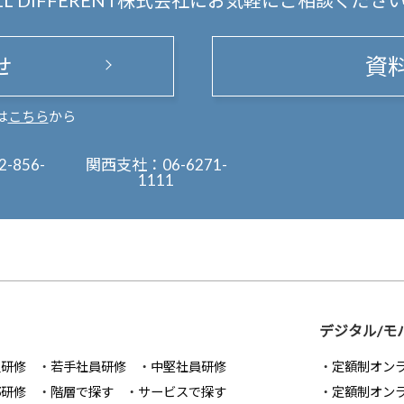
LL DIFFERENT株式会社にお気軽にご相談くださ
せ
資
は
こちら
から
2-856-
関西支社：
06-6271-
1111
デジタル/モ
員研修
若手社員研修
中堅社員研修
定額制オン
部研修
階層で探す
サービスで探す
定額制オン