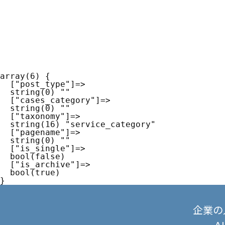
array(6) {

  ["post_type"]=>

  string(0) ""

  ["cases_category"]=>

  string(0) ""

  ["taxonomy"]=>

  string(16) "service_category"

  ["pagename"]=>

  string(0) ""

  ["is_single"]=>

  bool(false)

  ["is_archive"]=>

  bool(true)

企業の