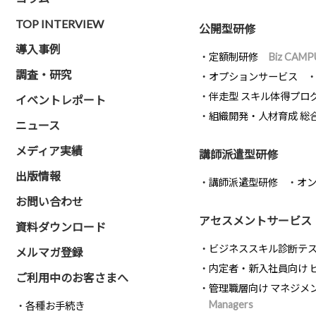
TOP INTERVIEW
公開型研修
導入事例
定額制研修
Biz CAMP
調査・研究
オプションサービス
伴走型 スキル体得プロ
イベントレポート
組織開発・人材育成 総
ニュース
メディア実績
講師派遣型研修
出版情報
講師派遣型研修
オ
お問い合わせ
アセスメントサービス
資料ダウンロード
ビジネススキル診断テ
メルマガ登録
内定者・新入社員向け 
ご利用中のお客さまへ
管理職層向け マネジメ
Managers
各種お手続き