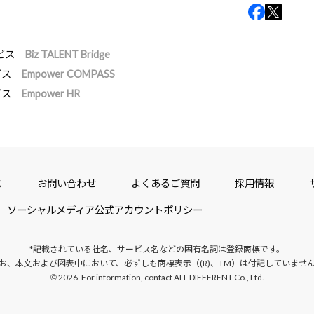
ビス
Biz TALENT Bridge
ビス
Empower COMPASS
ビス
Empower HR
ス
お問い合わせ
よくあるご質問
採用情報
ソーシャルメディア公式アカウントポリシー
*記載されている社名、サービス名などの固有名詞は
登録商標です。
お、本文および図表中において、
必ずしも商標表示（(R)、TM）は付記していませ
2026. For information, contact ALL DIFFERENT Co., Ltd.
©