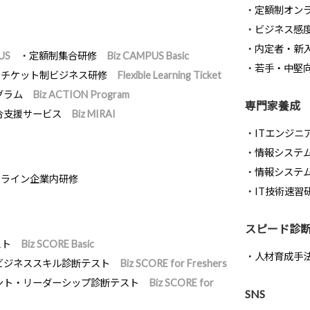
定額制オン
ビジネス感
内定者・新
US
定額制集合研修
Biz CAMPUS Basic
若手・中堅
チケット制ビジネス研修
Flexible Learning Ticket
グラム
Biz ACTION Program
専門家養成
合支援サービス
Biz MIRAI
ITエンジニ
情報システム開
情報システ
ンライン企業内研修
IT技術速習
スピード診
スト
Biz SCORE Basic
人材育成手
ビジネススキル診断テスト
Biz SCORE for Freshers
ント・リーダーシップ診断テスト
Biz SCORE for
SNS