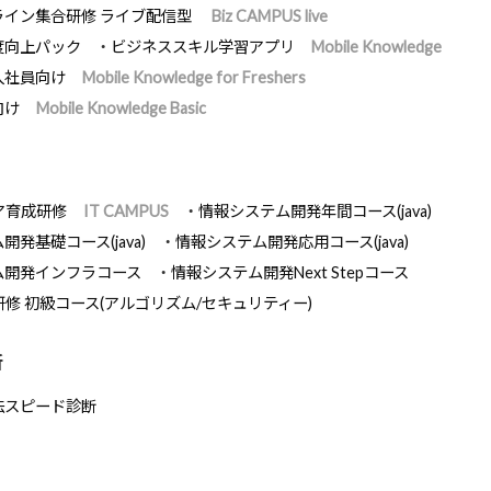
ライン集合研修 ライブ配信型
Biz CAMPUS live
度向上パック
ビジネススキル学習アプリ
Mobile Knowledge
入社員向け
Mobile Knowledge for Freshers
向け
Mobile Knowledge Basic
ア育成研修
IT CAMPUS
情報システム開発年間コース(java)
発基礎コース(java)
情報システム開発応用コース(java)
ム開発インフラコース
情報システム開発Next Stepコース
研修 初級コース(アルゴリズム/セキュリティー)
断
法スピード診断