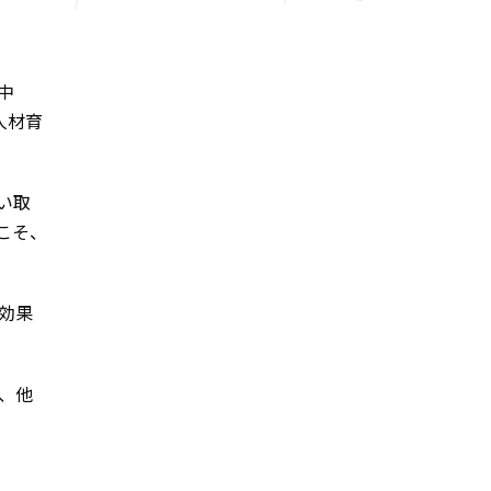
中
人材育
い取
こそ、
効果
、他