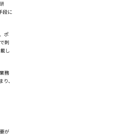
研
う手段に
、ポ
で刺
記載し
業務
まり、
要が