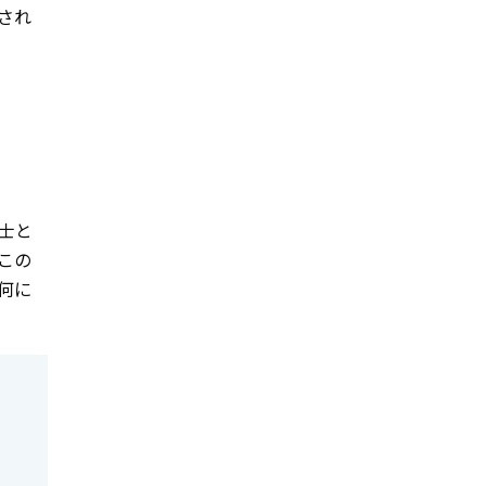
され
士と
この
何に