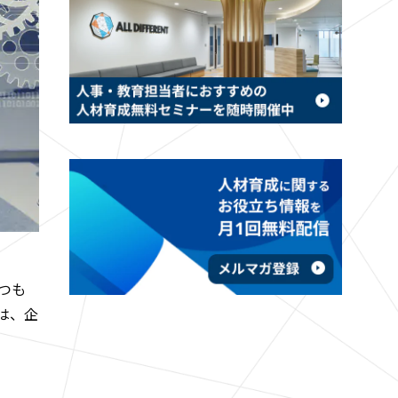
つも
は、企