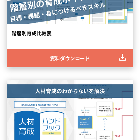
アセスメント
階層別育成比較表
一人ひとりのビジネススキルを可視化できる診断テスト
ビジネススキル診断テスト Biz SCORE Basic
資料ダウンロード