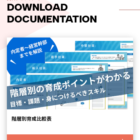
DOWNLOAD
内定者・新入社員向け Mobile Knowledge for
DOCUMENTATION
Freshers
アセスメント
階層別育成比較表
一人ひとりのビジネススキルを可視化できる診断テスト
ビジネススキル診断テスト Biz SCORE Basic