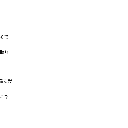
るで
取り
職に就
にキ