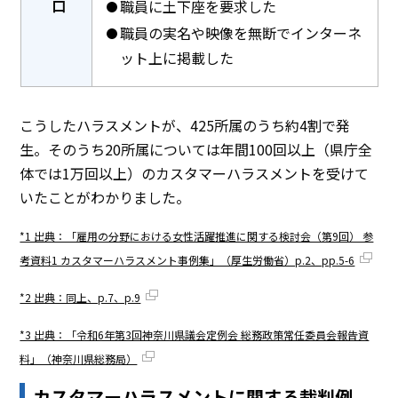
口
職員に土下座を要求した
職員の実名や映像を無断でインターネ
ット上に掲載した
こうしたハラスメントが、425所属のうち約4割で発
生。そのうち20所属については年間100回以上（県庁全
体では1万回以上）のカスタマーハラスメントを受けて
いたことがわかりました。
*1 出典：「雇用の分野における女性活躍推進に関する検討会（第9回） 参
考資料1 カスタマーハラスメント事例集」（厚生労働省）p.2、pp.5-6
*2 出典：同上、p.7、p.9
*3 出典：「令和6年第3回神奈川県議会定例会 総務政策常任委員会報告資
料」（神奈川県総務局）
カスタマーハラスメントに関する裁判例