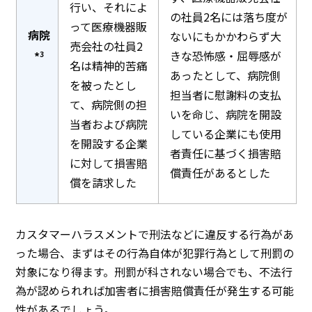
行い、それによ
の社員2名には落ち度が
って医療機器販
病院
ないにもかかわらず大
売会社の社員2
きな恐怖感・屈辱感が
*
3
名は精神的苦痛
あったとして、病院側
を被ったとし
担当者に慰謝料の支払
て、病院側の担
いを命じ、病院を開設
当者および病院
している企業にも使用
を開設する企業
者責任に基づく損害賠
に対して損害賠
償責任があるとした
償を請求した
カスタマーハラスメントで刑法などに違反する行為があ
った場合、まずはその行為自体が犯罪行為として刑罰の
対象になり得ます。刑罰が科されない場合でも、不法行
為が認められれば加害者に損害賠償責任が発生する可能
性があるでしょう。