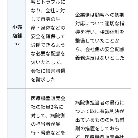
客とトラブルに
なり、会社に対
企業側は顧客への初期
して自身の生
対応について適切な指
小売
命・身体などの
導を行い、相談体制を
店舗
安全を確保して
整備していたことか
労働できるよう
*
2
ら、会社側の安全配慮
な必要な配慮を
義務違反はないとした
欠いたとして、
会社に損害賠償
を請求した
医療機器販売会
病院側担当者の暴行に
社の社員2名に
ついて既に有罪判決が
対して、病院側
出ているものの何も慰
の担当者が暴
謝の措置をしておら
行・脅迫などを
ず、医療機器販売会社