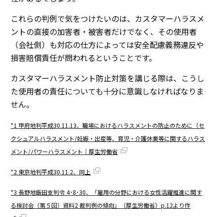
これらの判例で気をつけたいのは、カスタマーハラスメ
ントの直接の加害者・被害者だけでなく、その使用者
（会社側）も対応の仕方によっては安全配慮義務違反や
損害賠償責任が問われるということです。
カスタマーハラスメント防止対策を講じる際は、こうし
た使用者の責任についても十分に意識しなければなりま
せん。
*1 甲府地判平成30.11.13、職場におけるハラスメントの防止のために（セ
クシュアルハラスメント/妊娠・出産等、育児・介護休業等に関するハラス
メント/パワーハラスメント｜厚生労働省
*2 東京地判平成30.11.2、同上
*3 長野地飯田支判令 4･8･30、「雇用の分野における女性活躍推進に関す
る検討会（第５回）資料2 裁判例の傾向」（厚生労働省）p.12より作