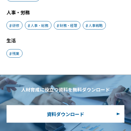
人事・労務
研修
人事・総務
財務・経理
人事戦略
生活
残業
人材育成に役立つ資料を無料ダウンロード
資料ダウンロード