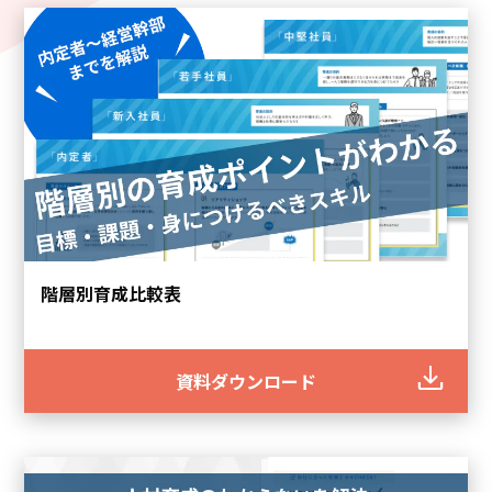
アセスメント
階層別育成比較表
一人ひとりのビジネススキルを可視化できる診断テスト
ビジネススキル診断テスト Biz SCORE Basic
資料ダウンロード