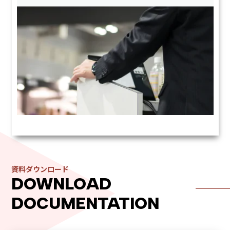
学習アプリ
資料ダウンロード
スキマ時間に、社会人に必要な知識・スキルを学べるアプリ
DOWNLOAD
内定者・新入社員向け Mobile Knowledge for
DOCUMENTATION
Freshers