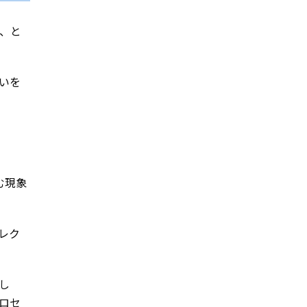
、と
いを
む現象
レク
し
ロセ