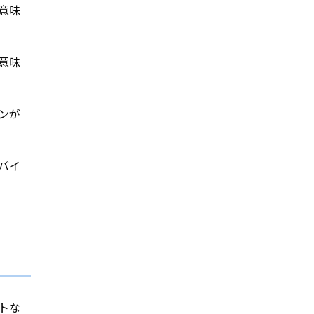
意味
意味
ンが
バイ
トな