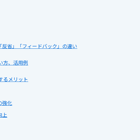
「反省」「フィードバック」の違い
い方、活用例
するメリット
の強化
向上