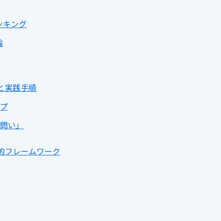
ンキング
論
と実践手順
ップ
の問い」
的フレームワーク