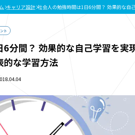
ム
キャリア設計
社会人の勉強時間は1日6分間？ 効果的な自
メント
日6分間？ 効果的な自己学習を実
表的な学習方法
8.04.04