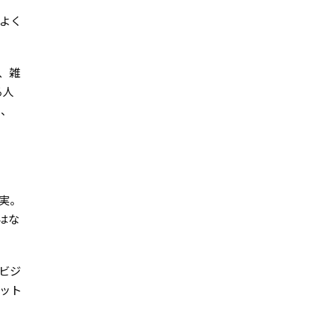
よく
、雑
る人
り、
実。
はな
ビジ
ット