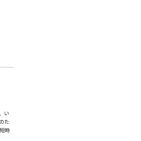
、い
のた
短時