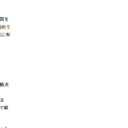
質を
進めて
常に有
観点
ま
で解