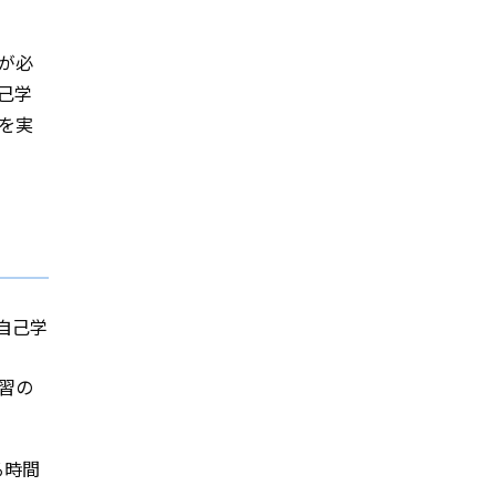
が必
己学
を実
自己学
習の
る時間