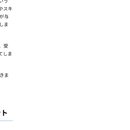
いう
やスキ
が与
しま
、受
てしま
きま
ント