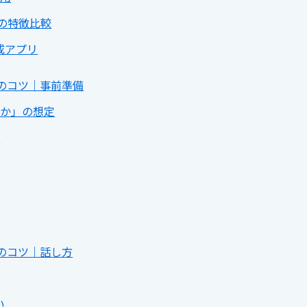
などの特徴比較
成アプリ
のコツ｜事前準備
何か」の想定
備
のコツ｜話し方
い