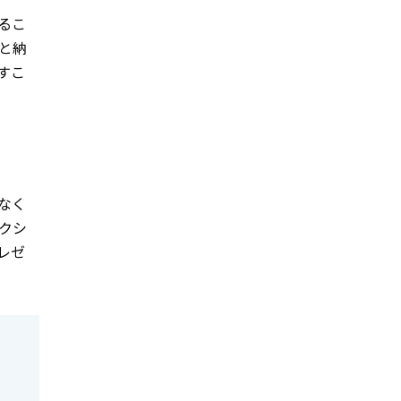
るこ
と納
すこ
なく
クシ
レゼ