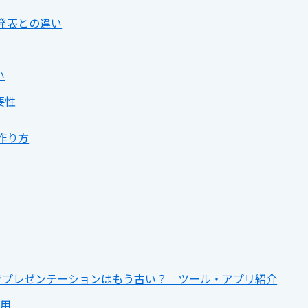
発表との違い
い
要性
作り方
ト）でプレゼンテーションはもう古い？｜ツール・アプリ紹介
活用