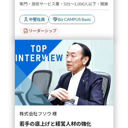
専門・技術サービス業・501～1,000人以下・関東
中堅社員
Biz CAMPUS Basic
リーダーシップ
その"サンドイッチ"で進める全社最適な人材育
株式会社フソウ 様
成を実践｜導入事例">
若手の底上げと経営人材の強化